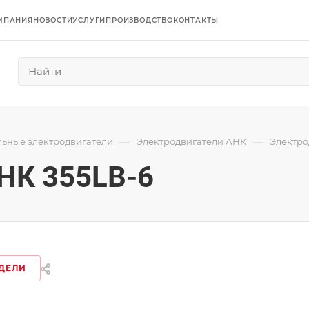
МПАНИЯ
НОВОСТИ
УСЛУГИ
ПРОИЗВОДСТВО
КОНТАКТЫ
—
—
ьные электродвигатели
Электродвигатели АНК
Электро
НК 355LB-6
ДЕЛИ