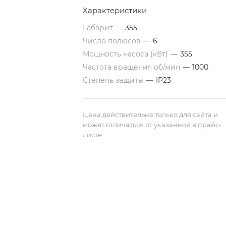
Характеристики
Габарит
—
355
Число полюсов
—
6
Мощность насоса (кВт)
—
355
Частота вращения об/мин
—
1000
Степень защиты
—
IP23
Цена действительна только для сайта и
может отличаться от указанной в прайс-
листе