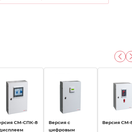
ерсия СМ-СПК-8
Версия с
Версия СМ-8
 дисплеем
цифровым