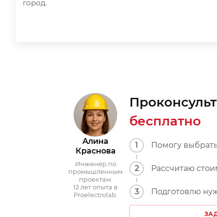
город.
Проконсульт
бесплатно
Алина
1
Помогу выбрать
Краснова
Инженер по
2
Рассчитаю стои
промышленным
проектам.
12 лет опыта в
3
Подготовлю нуж
Proelectrolab.
ЗА